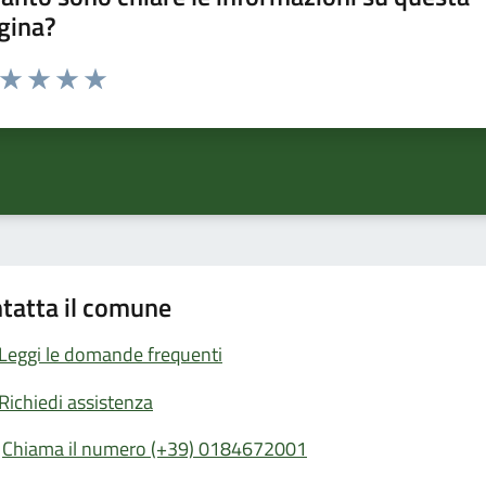
gina?
a da 1 a 5 stelle la pagina
ta 1 stelle su 5
Valuta 2 stelle su 5
Valuta 3 stelle su 5
Valuta 4 stelle su 5
Valuta 5 stelle su 5
tatta il comune
Leggi le domande frequenti
Richiedi assistenza
Chiama il numero (+39) 0184672001