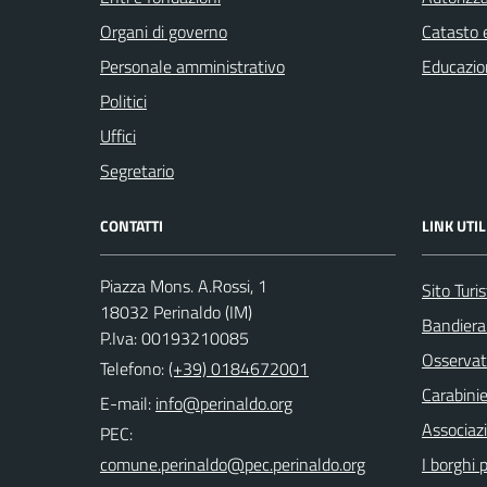
Organi di governo
Catasto e
Personale amministrativo
Educazio
Politici
Uffici
Segretario
CONTATTI
LINK UTIL
Piazza Mons. A.Rossi, 1
Sito Turis
18032 Perinaldo (IM)
Bandiera
P.Iva: 00193210085
Osservat
Telefono:
(+39) 0184672001
Carabinie
E-mail:
Associaz
PEC:
I borghi p