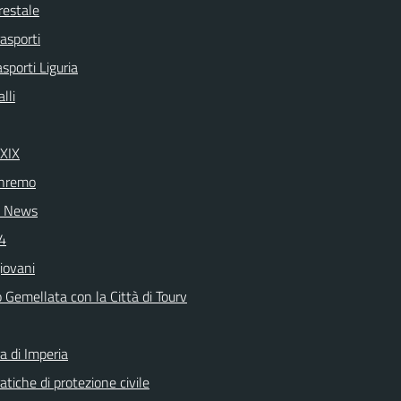
restale
rasporti
asporti Liguria
lli
 XIX
nremo
 News
24
iovani
 Gemellata con la Città di Tourv
a di Imperia
tiche di protezione civile