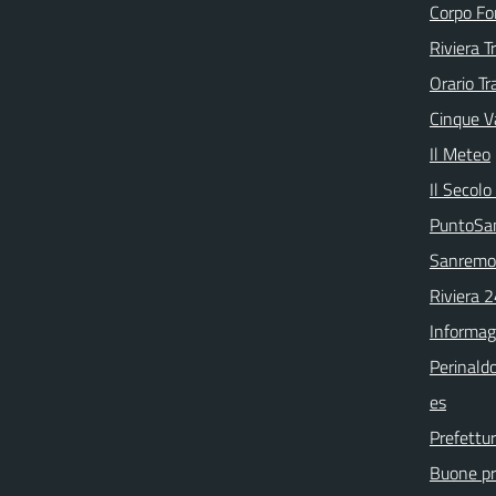
Corpo Fo
Riviera T
Orario Tr
Cinque Va
Il Meteo
Il Secolo
PuntoSa
Sanremo
Riviera 
Informag
Perinaldo
es
Prefettur
Buone pra