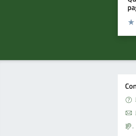
pa
Valut
Valu
Con