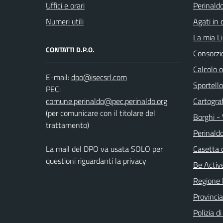
Uffici e orari
Perinaldo
Numeri utili
Agati in 
La mia Li
CONTATTI D.P.O.
Consorzi
Calcolo 
E-mail:
Sportello
PEC:
Cartograf
(per comunicare con il titolare del
Borghi - 
trattamento)
Perinald
La mail del DPO va usata SOLO per
Casetta 
questioni riguardanti la privacy
Be Active
Regione 
Provincia
Polizia d