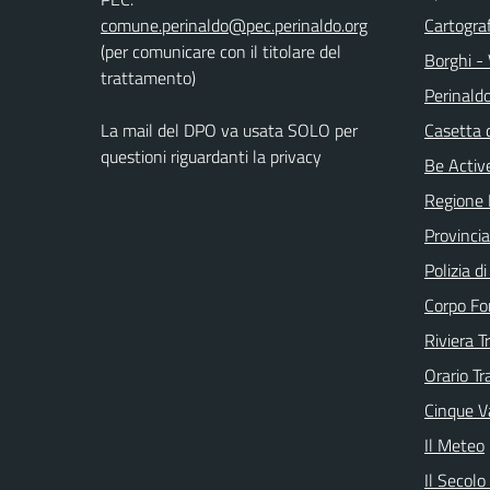
Cartograf
(per comunicare con il titolare del
Borghi - 
trattamento)
Perinald
La mail del DPO va usata SOLO per
Casetta 
questioni riguardanti la privacy
Be Active
Regione 
Provincia
Polizia d
Corpo Fo
Riviera T
Orario Tr
Cinque Va
Il Meteo
Il Secolo