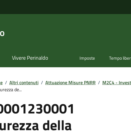
do
Vivere Perinaldo
Imposte
Tempo libe
te
/
Altri contenuti
/
Attuazione Misure PNRR
/
M2C4 - Investi
ezza de...
0001230001
urezza della