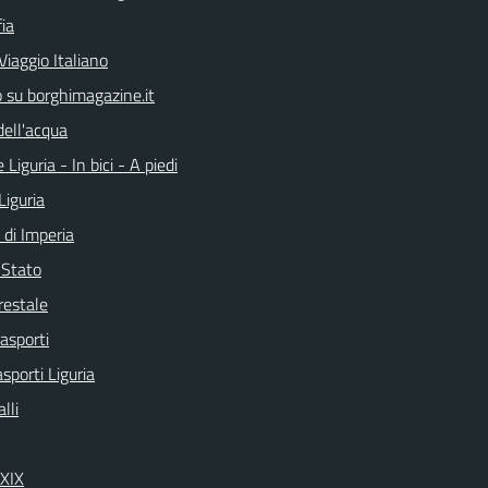
ia
Viaggio Italiano
o su borghimagazine.it
dell'acqua
 Liguria - In bici - A piedi
Liguria
 di Imperia
i Stato
restale
rasporti
asporti Liguria
lli
 XIX