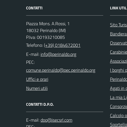
CONTATTI
LINK UTIL
Piazza Mons. A.Rossi, 1
Sito Turis
18032 Perinaldo (IM)
Bandiera
P.Iva: 00193210085
Osservat
Telefono:
(+39) 0184672001
Carabinie
E-mail:
Associaz
PEC:
I borghi p
Uffici e orari
Perinaldo
Numeri utili
Agati in 
La mia Li
CONTATTI D.P.O.
Consorzi
Calcolo 
E-mail:
Sportello
PEC: