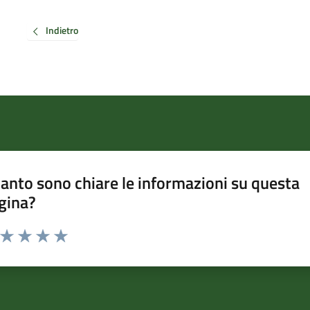
Indietro
anto sono chiare le informazioni su questa
gina?
a da 1 a 5 stelle la pagina
ta 1 stelle su 5
Valuta 2 stelle su 5
Valuta 3 stelle su 5
Valuta 4 stelle su 5
Valuta 5 stelle su 5