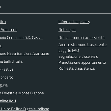
I
tico
Informativa privacy
 Arancione
Note legali
orio Comunale G.D. Cassini
Dichiarazione di accessibilità
Amministrazione trasparente
ri
Leggi le FAQ
ione Paesi Bandiera Arancione
Segnalazione disservizio
iù belli d’Italia
Prenotazione appuntamento
Richiesta d'assistenza
 Festival
concerto
guria
o Forestale Monte Bignone
online IMU
 Unico Edilizia Digitale Italiano