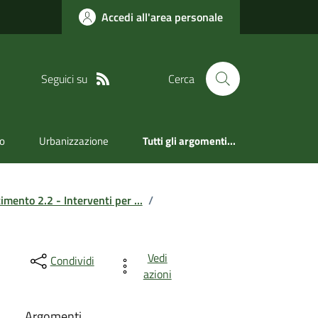
Accedi all'area personale
Seguici su
Cerca
ro
Urbanizzazione
Tutti gli argomenti...
mento 2.2 - Interventi per ...
/
Vedi
Condividi
azioni
Argomenti