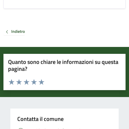
Indietro
Quanto sono chiare le informazioni su questa
pagina?
Valuta da 1 a 5 stelle la pagina
Valuta 1 stelle su 5
Valuta 2 stelle su 5
Valuta 3 stelle su 5
Valuta 4 stelle su 5
Valuta 5 stelle su 5
Contatta il comune